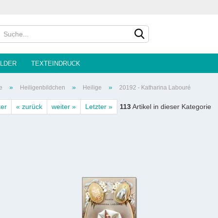
Sprache auswählen
LDER
TEXTEINDRUCK
»
»
»
e
Heiligenbildchen
Heilige
20192 - Katharina Labouré
ter
« zurück
weiter »
Letzter »
113
Artikel in dieser Kategorie
Konto e
Passwo