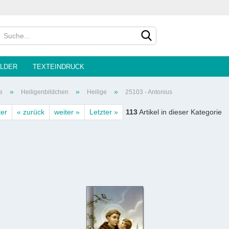
Sprache auswählen
LDER
TEXTEINDRUCK
»
»
»
e
Heiligenbildchen
Heilige
25103 - Antonius
ter
« zurück
weiter »
Letzter »
113
Artikel in dieser Kategorie
Konto e
Passwo